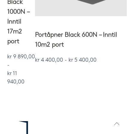
Black
1000N –
Inntil
17m2
Portåpner Black 600N – Inntil
port
10m2 port
kr
9 890,00
kr
4 400,00
-
kr
5 400,00
-
kr
11
940,00