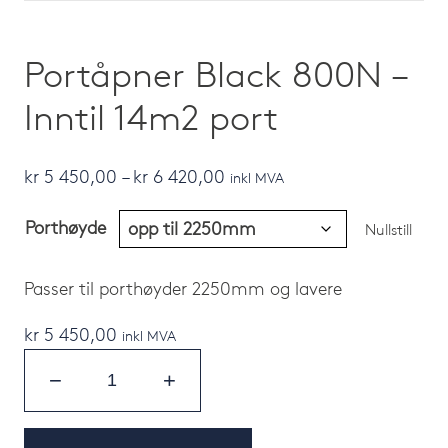
Portåpner Black 800N –
Inntil 14m2 port
Prisområde:
kr
5 450,00
–
kr
6 420,00
inkl MVA
kr 5
Porthøyde
450,00
Nullstill
til
kr 6
Passer til porthøyder 2250mm og lavere
420,00
kr
5 450,00
inkl MVA
−
+